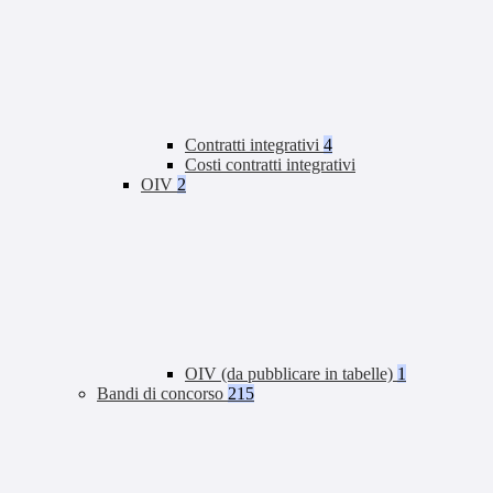
Contratti integrativi
4
Costi contratti integrativi
OIV
2
OIV (da pubblicare in tabelle)
1
Bandi di concorso
215