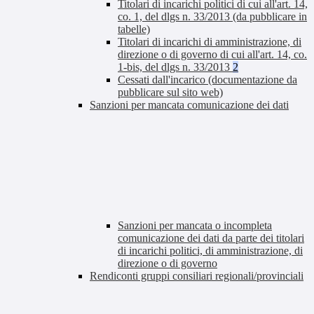
Titolari di incarichi politici di cui all'art. 14,
co. 1, del dlgs n. 33/2013 (da pubblicare in
tabelle)
Titolari di incarichi di amministrazione, di
direzione o di governo di cui all'art. 14, co.
1-bis, del dlgs n. 33/2013
2
Cessati dall'incarico (documentazione da
pubblicare sul sito web)
Sanzioni per mancata comunicazione dei dati
Sanzioni per mancata o incompleta
comunicazione dei dati da parte dei titolari
di incarichi politici, di amministrazione, di
direzione o di governo
Rendiconti gruppi consiliari regionali/provinciali