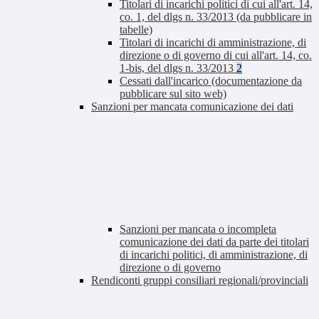
Titolari di incarichi politici di cui all'art. 14,
co. 1, del dlgs n. 33/2013 (da pubblicare in
tabelle)
Titolari di incarichi di amministrazione, di
direzione o di governo di cui all'art. 14, co.
1-bis, del dlgs n. 33/2013
2
Cessati dall'incarico (documentazione da
pubblicare sul sito web)
Sanzioni per mancata comunicazione dei dati
Sanzioni per mancata o incompleta
comunicazione dei dati da parte dei titolari
di incarichi politici, di amministrazione, di
direzione o di governo
Rendiconti gruppi consiliari regionali/provinciali