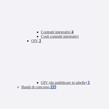
Contratti integrativi
4
Costi contratti integrativi
OIV
2
OIV (da pubblicare in tabelle)
1
Bandi di concorso
215