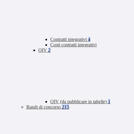
Contratti integrativi
4
Costi contratti integrativi
OIV
2
OIV (da pubblicare in tabelle)
1
Bandi di concorso
215