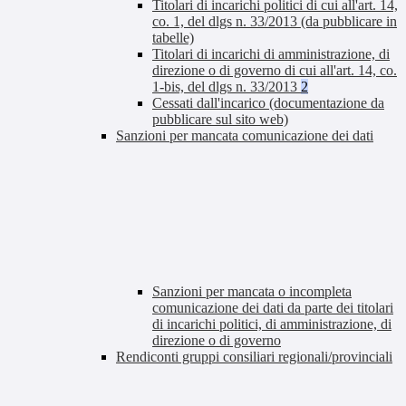
Titolari di incarichi politici di cui all'art. 14,
co. 1, del dlgs n. 33/2013 (da pubblicare in
tabelle)
Titolari di incarichi di amministrazione, di
direzione o di governo di cui all'art. 14, co.
1-bis, del dlgs n. 33/2013
2
Cessati dall'incarico (documentazione da
pubblicare sul sito web)
Sanzioni per mancata comunicazione dei dati
Sanzioni per mancata o incompleta
comunicazione dei dati da parte dei titolari
di incarichi politici, di amministrazione, di
direzione o di governo
Rendiconti gruppi consiliari regionali/provinciali