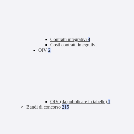
Contratti integrativi
4
Costi contratti integrativi
OIV
2
OIV (da pubblicare in tabelle)
1
Bandi di concorso
215