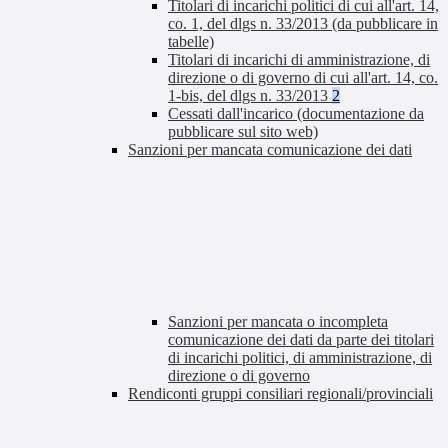
Titolari di incarichi politici di cui all'art. 14,
co. 1, del dlgs n. 33/2013 (da pubblicare in
tabelle)
Titolari di incarichi di amministrazione, di
direzione o di governo di cui all'art. 14, co.
1-bis, del dlgs n. 33/2013
2
Cessati dall'incarico (documentazione da
pubblicare sul sito web)
Sanzioni per mancata comunicazione dei dati
Sanzioni per mancata o incompleta
comunicazione dei dati da parte dei titolari
di incarichi politici, di amministrazione, di
direzione o di governo
Rendiconti gruppi consiliari regionali/provinciali