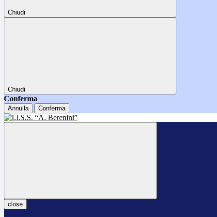
Chiudi
Chiudi
Conferma
Annulla
Conferma
close