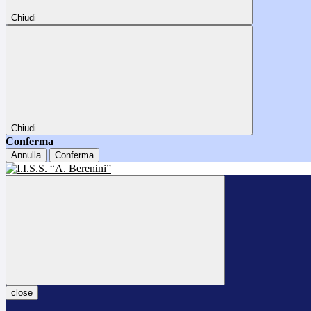
Chiudi
Chiudi
Conferma
Annulla
Conferma
close