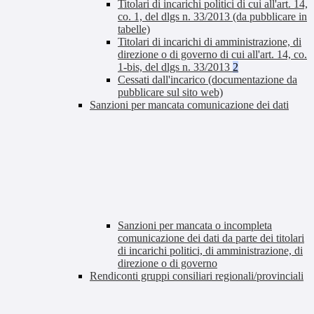
Titolari di incarichi politici di cui all'art. 14,
co. 1, del dlgs n. 33/2013 (da pubblicare in
tabelle)
Titolari di incarichi di amministrazione, di
direzione o di governo di cui all'art. 14, co.
1-bis, del dlgs n. 33/2013
2
Cessati dall'incarico (documentazione da
pubblicare sul sito web)
Sanzioni per mancata comunicazione dei dati
Sanzioni per mancata o incompleta
comunicazione dei dati da parte dei titolari
di incarichi politici, di amministrazione, di
direzione o di governo
Rendiconti gruppi consiliari regionali/provinciali