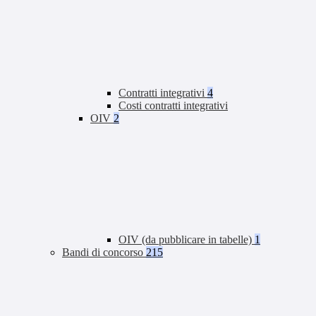
Contratti integrativi
4
Costi contratti integrativi
OIV
2
OIV (da pubblicare in tabelle)
1
Bandi di concorso
215