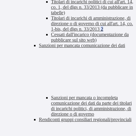
Titolari di incarichi politici di cui all'art. 14,
co. 1, del dlgs n. 33/2013 (da pubblicare in
tabelle)
Titolari di incarichi di amministrazione, di
direzione o di governo di cui all'art. 14, co.
1-bis, del dlgs n. 33/2013
2
Cessati dall'incarico (documentazione da
pubblicare sul sito web)
Sanzioni per mancata comunicazione dei dati
Sanzioni per mancata o incompleta
comunicazione dei dati da parte dei titolari
di incarichi politici, di amministrazione, di
direzione o di governo
Rendiconti gruppi consiliari regionali/provinciali