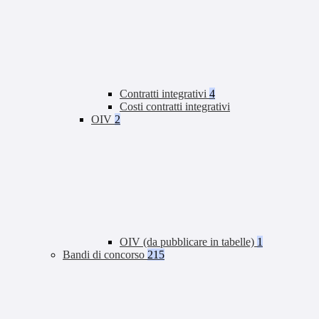
Contratti integrativi
4
Costi contratti integrativi
OIV
2
OIV (da pubblicare in tabelle)
1
Bandi di concorso
215