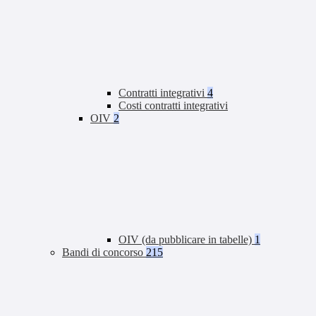
Contratti integrativi
4
Costi contratti integrativi
OIV
2
OIV (da pubblicare in tabelle)
1
Bandi di concorso
215