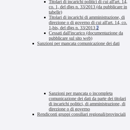
Titolari di incarichi politici di cui all'art. 14,
co. 1, del dlgs n. 33/2013 (da pubblicare in
tabelle)
Titolari di incarichi di amministrazione, di
direzione o di governo di cui all'art. 14, co.
1-bis, del dlgs n. 33/2013
2
Cessati dall'incarico (documentazione da
pubblicare sul sito web)
Sanzioni per mancata comunicazione dei dati
Sanzioni per mancata o incompleta
comunicazione dei dati da parte dei titolari
di incarichi politici, di amministrazione, di
direzione o di governo
Rendiconti gruppi consiliari regionali/provinciali