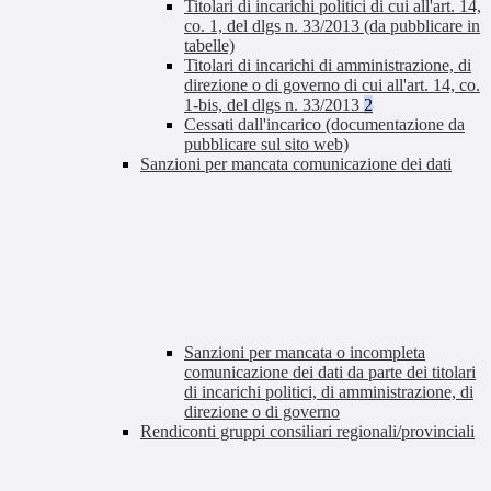
Titolari di incarichi politici di cui all'art. 14,
co. 1, del dlgs n. 33/2013 (da pubblicare in
tabelle)
Titolari di incarichi di amministrazione, di
direzione o di governo di cui all'art. 14, co.
1-bis, del dlgs n. 33/2013
2
Cessati dall'incarico (documentazione da
pubblicare sul sito web)
Sanzioni per mancata comunicazione dei dati
Sanzioni per mancata o incompleta
comunicazione dei dati da parte dei titolari
di incarichi politici, di amministrazione, di
direzione o di governo
Rendiconti gruppi consiliari regionali/provinciali