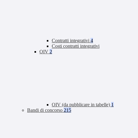
Contratti integrativi
4
Costi contratti integrativi
OIV
2
OIV (da pubblicare in tabelle)
1
Bandi di concorso
215