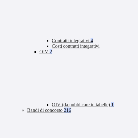
Contratti integrativi
4
Costi contratti integrativi
OIV
2
OIV (da pubblicare in tabelle)
1
Bandi di concorso
216