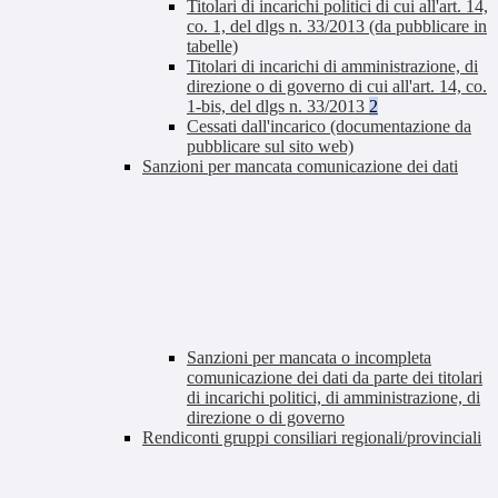
Titolari di incarichi politici di cui all'art. 14,
co. 1, del dlgs n. 33/2013 (da pubblicare in
tabelle)
Titolari di incarichi di amministrazione, di
direzione o di governo di cui all'art. 14, co.
1-bis, del dlgs n. 33/2013
2
Cessati dall'incarico (documentazione da
pubblicare sul sito web)
Sanzioni per mancata comunicazione dei dati
Sanzioni per mancata o incompleta
comunicazione dei dati da parte dei titolari
di incarichi politici, di amministrazione, di
direzione o di governo
Rendiconti gruppi consiliari regionali/provinciali