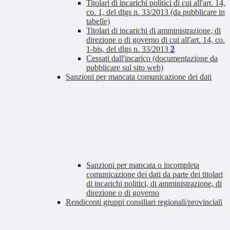
Titolari di incarichi politici di cui all'art. 14,
co. 1, del dlgs n. 33/2013 (da pubblicare in
tabelle)
Titolari di incarichi di amministrazione, di
direzione o di governo di cui all'art. 14, co.
1-bis, del dlgs n. 33/2013
2
Cessati dall'incarico (documentazione da
pubblicare sul sito web)
Sanzioni per mancata comunicazione dei dati
Sanzioni per mancata o incompleta
comunicazione dei dati da parte dei titolari
di incarichi politici, di amministrazione, di
direzione o di governo
Rendiconti gruppi consiliari regionali/provinciali