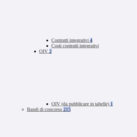
Contratti integrativi
4
Costi contratti integrativi
OIV
2
OIV (da pubblicare in tabelle)
1
Bandi di concorso
215