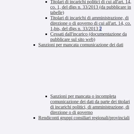
Titolari di incarichi politici di cui all'art. 14,
co. 1, del dlgs n. 33/2013 (da pubblicare in
tabelle)
Titolari di incarichi di amministrazione, di
direzione o di governo di cui all'art. 14, co.
1-bis, del dlgs n. 33/2013
2
Cessati dall'incarico (documentazione da
pubblicare sul sito web)
Sanzioni per mancata comunicazione dei dati
Sanzioni per mancata o incompleta
comunicazione dei dati da parte dei titolari
di incarichi politici, di amministrazione, di
direzione o di governo
Rendiconti gruppi consiliari regionali/provinciali