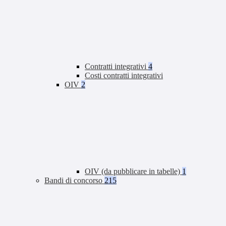
Contratti integrativi
4
Costi contratti integrativi
OIV
2
OIV (da pubblicare in tabelle)
1
Bandi di concorso
215