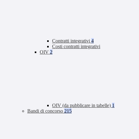
Contratti integrativi
4
Costi contratti integrativi
OIV
2
OIV (da pubblicare in tabelle)
1
Bandi di concorso
215