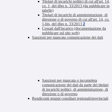
Titolari di incarichi politici di cui all'art. 14,
co. 1, del dlgs n. 33/2013 (da pubblicare in
tabelle)
Titolari di incarichi di amministrazione, di
direzione o di governo di cui all'art. 14, co.
1-bis, del dlgs n. 33/2013
2
Cessati dall'incarico (documentazione da
pubblicare sul sito web)
Sanzioni per mancata comunicazione dei dati
Sanzioni per mancata o incompleta
comunicazione dei dati da parte dei titolari
di incarichi politici, di amministrazione, di
direzione o di governo
Rendiconti gruppi consiliari regionali/provinciali