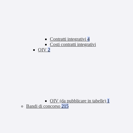
Contratti integrativi
4
Costi contratti integrativi
OIV
2
OIV (da pubblicare in tabelle)
1
Bandi di concorso
215