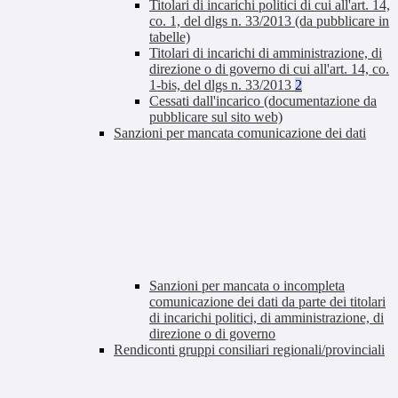
Titolari di incarichi politici di cui all'art. 14,
co. 1, del dlgs n. 33/2013 (da pubblicare in
tabelle)
Titolari di incarichi di amministrazione, di
direzione o di governo di cui all'art. 14, co.
1-bis, del dlgs n. 33/2013
2
Cessati dall'incarico (documentazione da
pubblicare sul sito web)
Sanzioni per mancata comunicazione dei dati
Sanzioni per mancata o incompleta
comunicazione dei dati da parte dei titolari
di incarichi politici, di amministrazione, di
direzione o di governo
Rendiconti gruppi consiliari regionali/provinciali