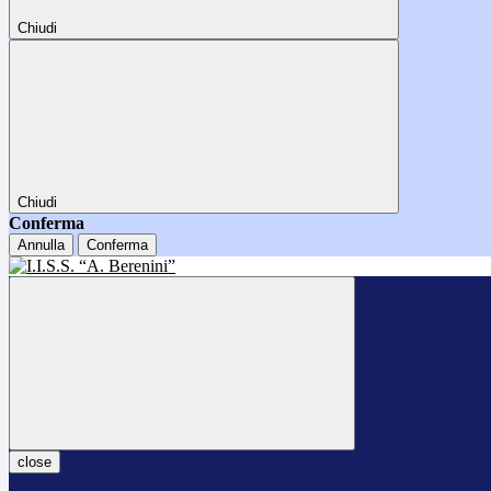
Chiudi
Chiudi
Conferma
Annulla
Conferma
close