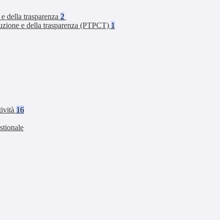
 e della trasparenza
2
rruzione e della trasparenza (PTPCT)
1
tività
16
stionale