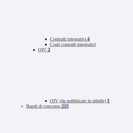
Contratti integrativi
4
Costi contratti integrativi
OIV
2
OIV (da pubblicare in tabelle)
1
Bandi di concorso
215