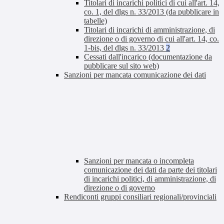
Titolari di incarichi politici di cui all'art. 14,
co. 1, del dlgs n. 33/2013 (da pubblicare in
tabelle)
Titolari di incarichi di amministrazione, di
direzione o di governo di cui all'art. 14, co.
1-bis, del dlgs n. 33/2013
2
Cessati dall'incarico (documentazione da
pubblicare sul sito web)
Sanzioni per mancata comunicazione dei dati
Sanzioni per mancata o incompleta
comunicazione dei dati da parte dei titolari
di incarichi politici, di amministrazione, di
direzione o di governo
Rendiconti gruppi consiliari regionali/provinciali