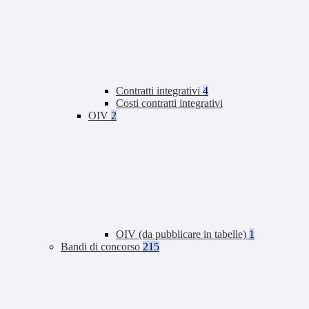
Contratti integrativi
4
Costi contratti integrativi
OIV
2
OIV (da pubblicare in tabelle)
1
Bandi di concorso
215