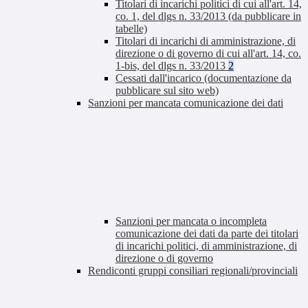
Titolari di incarichi politici di cui all'art. 14,
co. 1, del dlgs n. 33/2013 (da pubblicare in
tabelle)
Titolari di incarichi di amministrazione, di
direzione o di governo di cui all'art. 14, co.
1-bis, del dlgs n. 33/2013
2
Cessati dall'incarico (documentazione da
pubblicare sul sito web)
Sanzioni per mancata comunicazione dei dati
Sanzioni per mancata o incompleta
comunicazione dei dati da parte dei titolari
di incarichi politici, di amministrazione, di
direzione o di governo
Rendiconti gruppi consiliari regionali/provinciali