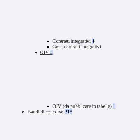
Contratti integrativi
4
Costi contratti integrativi
OIV
2
OIV (da pubblicare in tabelle)
1
Bandi di concorso
215