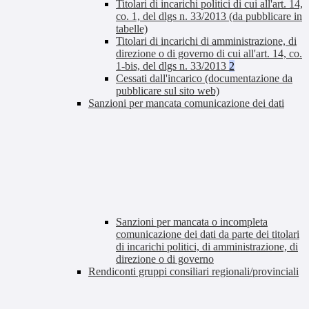
Titolari di incarichi politici di cui all'art. 14,
co. 1, del dlgs n. 33/2013 (da pubblicare in
tabelle)
Titolari di incarichi di amministrazione, di
direzione o di governo di cui all'art. 14, co.
1-bis, del dlgs n. 33/2013
2
Cessati dall'incarico (documentazione da
pubblicare sul sito web)
Sanzioni per mancata comunicazione dei dati
Sanzioni per mancata o incompleta
comunicazione dei dati da parte dei titolari
di incarichi politici, di amministrazione, di
direzione o di governo
Rendiconti gruppi consiliari regionali/provinciali