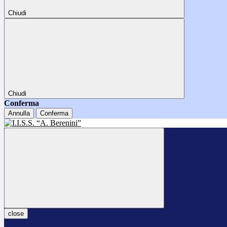
Chiudi
Chiudi
Conferma
Annulla
Conferma
close