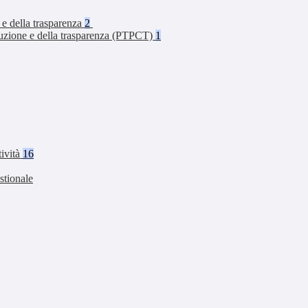
 e della trasparenza
2
rruzione e della trasparenza (PTPCT)
1
tività
16
stionale