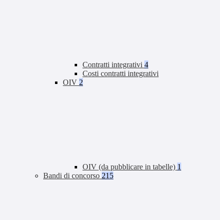
Contratti integrativi
4
Costi contratti integrativi
OIV
2
OIV (da pubblicare in tabelle)
1
Bandi di concorso
215