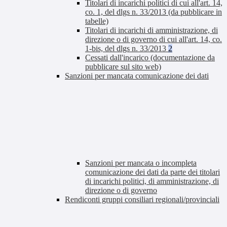
Titolari di incarichi politici di cui all'art. 14,
co. 1, del dlgs n. 33/2013 (da pubblicare in
tabelle)
Titolari di incarichi di amministrazione, di
direzione o di governo di cui all'art. 14, co.
1-bis, del dlgs n. 33/2013
2
Cessati dall'incarico (documentazione da
pubblicare sul sito web)
Sanzioni per mancata comunicazione dei dati
Sanzioni per mancata o incompleta
comunicazione dei dati da parte dei titolari
di incarichi politici, di amministrazione, di
direzione o di governo
Rendiconti gruppi consiliari regionali/provinciali