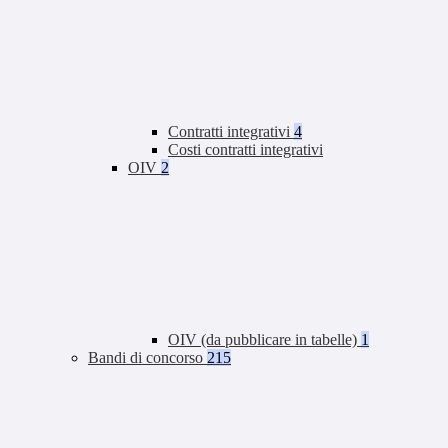
Contratti integrativi
4
Costi contratti integrativi
OIV
2
OIV (da pubblicare in tabelle)
1
Bandi di concorso
215