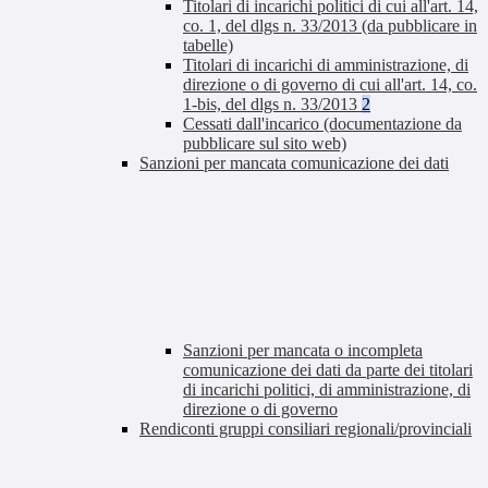
Titolari di incarichi politici di cui all'art. 14,
co. 1, del dlgs n. 33/2013 (da pubblicare in
tabelle)
Titolari di incarichi di amministrazione, di
direzione o di governo di cui all'art. 14, co.
1-bis, del dlgs n. 33/2013
2
Cessati dall'incarico (documentazione da
pubblicare sul sito web)
Sanzioni per mancata comunicazione dei dati
Sanzioni per mancata o incompleta
comunicazione dei dati da parte dei titolari
di incarichi politici, di amministrazione, di
direzione o di governo
Rendiconti gruppi consiliari regionali/provinciali