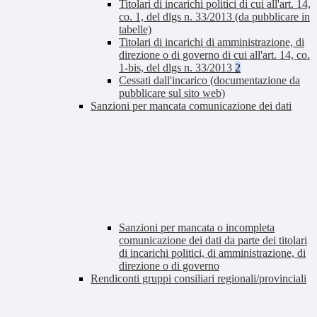
Titolari di incarichi politici di cui all'art. 14,
co. 1, del dlgs n. 33/2013 (da pubblicare in
tabelle)
Titolari di incarichi di amministrazione, di
direzione o di governo di cui all'art. 14, co.
1-bis, del dlgs n. 33/2013
2
Cessati dall'incarico (documentazione da
pubblicare sul sito web)
Sanzioni per mancata comunicazione dei dati
Sanzioni per mancata o incompleta
comunicazione dei dati da parte dei titolari
di incarichi politici, di amministrazione, di
direzione o di governo
Rendiconti gruppi consiliari regionali/provinciali