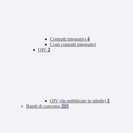
Contratti integrativi
4
Costi contratti integrativi
OIV
2
OIV (da pubblicare in tabelle)
1
Bandi di concorso
215