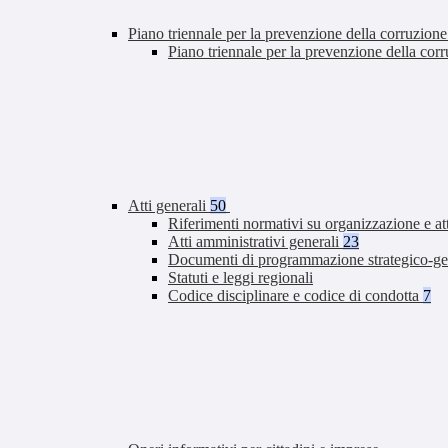
Piano triennale per la prevenzione della corruzione
Piano triennale per la prevenzione della co
Atti generali
50
Riferimenti normativi su organizzazione e at
Atti amministrativi generali
23
Documenti di programmazione strategico-ge
Statuti e leggi regionali
Codice disciplinare e codice di condotta
7