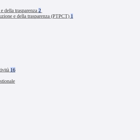
 e della trasparenza
2
rruzione e della trasparenza (PTPCT)
1
tività
16
stionale