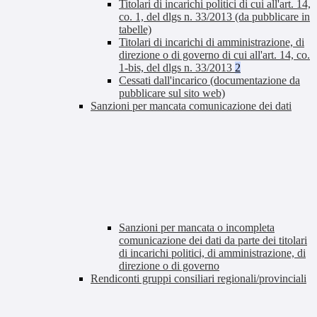
Titolari di incarichi politici di cui all'art. 14,
co. 1, del dlgs n. 33/2013 (da pubblicare in
tabelle)
Titolari di incarichi di amministrazione, di
direzione o di governo di cui all'art. 14, co.
1-bis, del dlgs n. 33/2013
2
Cessati dall'incarico (documentazione da
pubblicare sul sito web)
Sanzioni per mancata comunicazione dei dati
Sanzioni per mancata o incompleta
comunicazione dei dati da parte dei titolari
di incarichi politici, di amministrazione, di
direzione o di governo
Rendiconti gruppi consiliari regionali/provinciali