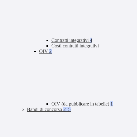
Contratti integrativi
4
Costi contratti integrativi
OIV
2
OIV (da pubblicare in tabelle)
1
Bandi di concorso
215