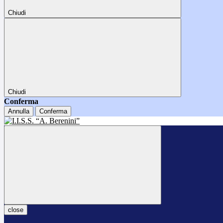
Chiudi
Chiudi
Conferma
Annulla
Conferma
close