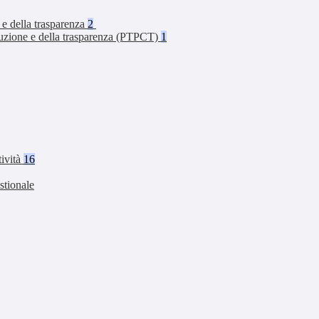
 e della trasparenza
2
rruzione e della trasparenza (PTPCT)
1
tività
16
stionale