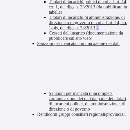
Titolari di incarichi politici di cui all'art. 14,
co. 1, del dlgs n. 33/2013 (da pubblicare in
tabelle)
Titolari di incarichi di amministrazione, di
direzione o di governo di cui all'art. 14, co.
1-bis, del dlgs n. 33/2013
2
Cessati dall'incarico (documentazione da
pubblicare sul sito web)
Sanzioni per mancata comunicazione dei dati
Sanzioni per mancata o incompleta
comunicazione dei dati da parte dei titolari
di incarichi politici, di amministrazione, di
direzione o di governo
Rendiconti gruppi consiliari regionali/provinciali