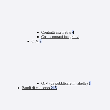
Contratti integrativi
4
Costi contratti integrativi
OIV
2
OIV (da pubblicare in tabelle)
1
Bandi di concorso
215