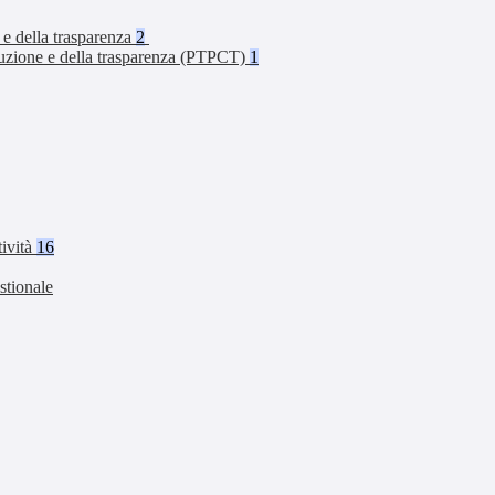
 e della trasparenza
2
rruzione e della trasparenza (PTPCT)
1
tività
16
stionale