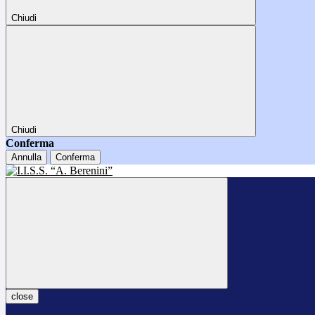
Chiudi
Chiudi
Conferma
Annulla
Conferma
close