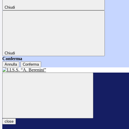
Chiudi
Chiudi
Conferma
Annulla
Conferma
close