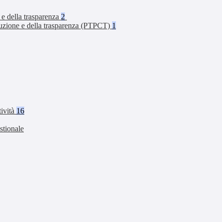
 e della trasparenza
2
rruzione e della trasparenza (PTPCT)
1
tività
16
stionale