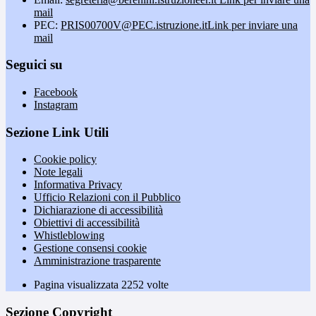
mail
PEC:
PRIS00700V@PEC.istruzione.it
Link per inviare una
mail
Seguici su
Facebook
Instagram
Sezione Link Utili
Cookie policy
Note legali
Informativa Privacy
Ufficio Relazioni con il Pubblico
Dichiarazione di accessibilità
Obiettivi di accessibilità
Whistleblowing
Gestione consensi cookie
Amministrazione trasparente
Pagina visualizzata
2252
volte
Sezione Copyright