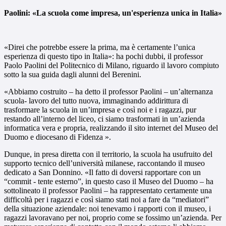
Paolini: «La scuola come impresa, un'esperienza unica in Italia»
«Direi che potrebbe essere la prima, ma è certamente l’unica
esperienza di questo tipo in Italia»: ha pochi dubbi, il professor
Paolo Paolini del Politecnico di Milano, riguardo il lavoro compiuto
sotto la sua guida dagli alunni del Berenini.
«Abbiamo costruito – ha detto il professor Paolini – un’alternanza
scuola- lavoro del tutto nuova, immaginando addirittura di
trasformare la scuola in un’impresa e così noi e i ragazzi, pur
restando all’interno del liceo, ci siamo trasformati in un’azienda
informatica vera e propria, realizzando il sito internet del Museo del
Duomo e diocesano di Fidenza ».
Dunque, in presa diretta con il territorio, la scuola ha usufruito del
supporto tecnico dell’università milanese, raccontando il museo
dedicato a San Donnino. «Il fatto di doversi rapportare con un
“commit - tente esterno”, in questo caso il Museo del Duomo – ha
sottolineato il professor Paolini – ha rappresentato certamente una
difficoltà per i ragazzi e così siamo stati noi a fare da “mediatori”
della situazione aziendale: noi tenevamo i rapporti con il museo, i
ragazzi lavoravano per noi, proprio come se fossimo un’azienda. Per