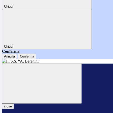
Chiudi
Chiudi
Conferma
Annulla
Conferma
close