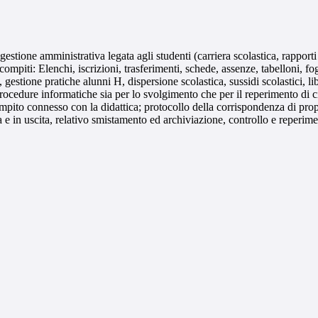
gestione amministrativa legata agli studenti (carriera scolastica, rapporti
compiti: Elenchi, iscrizioni, trasferimenti, schede, assenze, tabelloni, fogl
estione pratiche alunni H, dispersione scolastica, sussidi scolastici, lib
i procedure informatiche sia per lo svolgimento che per il reperimento di 
pito connesso con la didattica; protocollo della corrispondenza di propri
ta e in uscita, relativo smistamento ed archiviazione, controllo e reperime