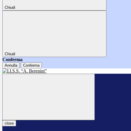
Chiudi
Chiudi
Conferma
Annulla
Conferma
close