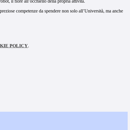
t, il fiore all’occhiello della propria attività.
ro preziose competenze da spendere non solo all’Università, ma anche
KIE POLICY
.