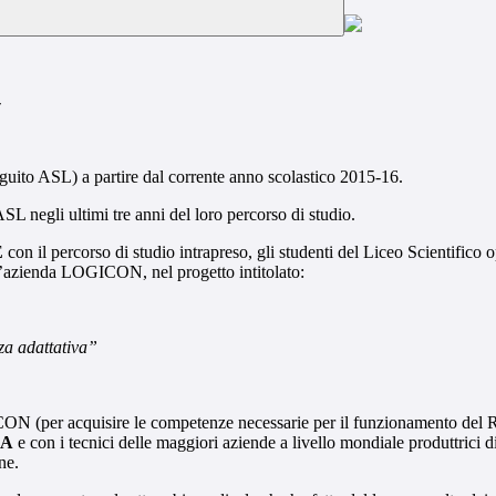
-
guito ASL) a partire dal corrente anno scolastico 2015-16.
SL negli ultimi tre anni del loro percorso di studio.
E
con il percorso di studio intrapreso, gli studenti del Liceo Scientifico 
ienda LOGICON, nel progetto intitolato:
za adattativa”
ICON (per acquisire le competenze necessarie per il funzionamento del 
MA
e con i tecnici delle maggiori aziende a livello mondiale produt
ne.