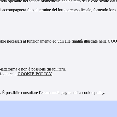
a operante nel settore biomedicale che ha fatto del lavoro svolto dai robo
 li accompagnerà fino al termine del loro percorso liceale, fornendo lo
kie necessari al funzionamento ed utili alle finalità illustrate nella
COO
attaforma e non è possibile disabilitarli.
isionare la
COOKIE POLICY
.
 È possibile consultare l'elenco nella pagina della cookie policy.