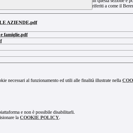
In questa sezione è po
riferiti a come il Ber
LE AZIENDE.pdf
 e famiglie.pdf
f
kie necessari al funzionamento ed utili alle finalità illustrate nella
COO
attaforma e non è possibile disabilitarli.
isionare la
COOKIE POLICY
.