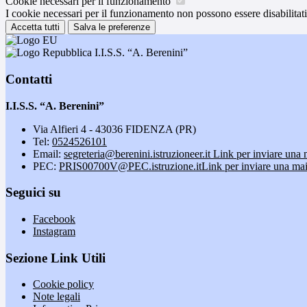
Cookie necessari per il funzionamento
I cookie necessari per il funzionamento non possono essere disabilitati.
Accetta tutti
Salva le preferenze
I.I.S.S. “A. Berenini”
Contatti
I.I.S.S. “A. Berenini”
Via Alfieri 4 - 43036 FIDENZA (PR)
Tel:
0524526101
Email:
segreteria@berenini.istruzioneer.it
Link per inviare una 
PEC:
PRIS00700V@PEC.istruzione.it
Link per inviare una mai
Seguici su
Facebook
Instagram
Sezione Link Utili
Cookie policy
Note legali