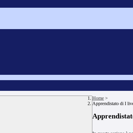
Home
>
Apprendistato di I liv
Apprendistato