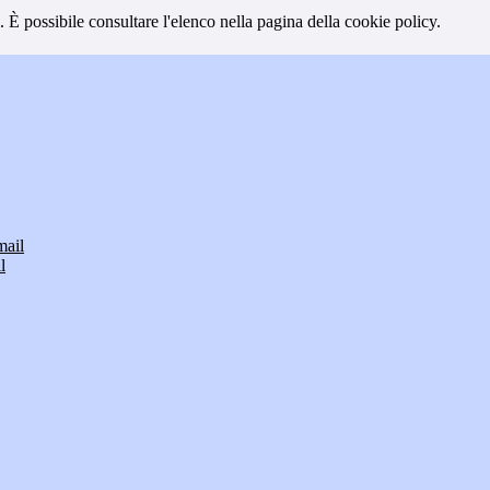
 È possibile consultare l'elenco nella pagina della cookie policy.
mail
l