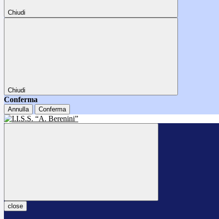
Chiudi
Chiudi
Conferma
Annulla
Conferma
close