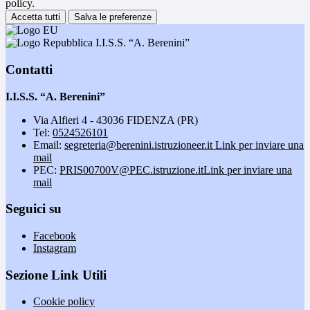
policy.
Accetta tutti
Salva le preferenze
I.I.S.S. “A. Berenini”
Contatti
I.I.S.S. “A. Berenini”
Via Alfieri 4 - 43036 FIDENZA (PR)
Tel:
0524526101
Email:
segreteria@berenini.istruzioneer.it
Link per inviare una
mail
PEC:
PRIS00700V@PEC.istruzione.it
Link per inviare una
mail
Seguici su
Facebook
Instagram
Sezione Link Utili
Cookie policy