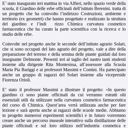
E’ stato inaugurato ieri mattina in via Alfieri, nello spazio verde della
scuola, il Giardino delle erbe officinali dell’istituto Berenini. tratta di
un progetto che ha coinvolto l’indirizzo Costruzioni, ambiente e
territorio (ex geometri) che hanno progettato e realizzato la struttura
del giardino e l’indi rizzo Chimica curvatura cosmetico
farmaceutica che ha curato la parte scientifica con la ricerca e lo
studio delle erbe.
Coinvolte nel progetto anche le seconde dell’istituto agrario Solari,
che si sono occupati del lato agrario del progetto, vale a dire della
preparazione del terreno e della semina delle piante guidati dal loro
insegnante Delmonte. Presenti ieri al taglio del nastro tanti studenti
insieme alla dirigente Rita Montesissa, all’assessore alla Scuola
Maria Pia Bariggi e ai professori Massimi e Contini. Ha partecipato
anche un gruppo di ragazzi del Solari insieme alla vicepreside
Fiorenza Orioli.
E’ stato il professor Massimi a illustrare il progetto: «In questo
giardino ci sono piante officinali da cui verranno estratti olii
essenziali utili da utilizzare nella curvatura cosmetico farmaceutica
del corso di Chimica. Quest’area verrà utilizzata anche per fare
lezione e sarà aperta anche ai ragazzi delle scuole medie. Abbiamo
in progetto numerosi esperimenti scientifici e in futuro vorremmo
creare anche un percorso museale interattivo sulla distillazione delle
piante officinali e sul loro utilizzo nell’industria cosmetica e