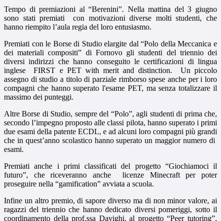
Tempo di premiazioni al “Berenini”. Nella mattina del 3 giugno
sono stati premiati con motivazioni diverse molti studenti, che
hanno riempito l’aula regia del loro entusiasmo.
Premiati con le Borse di Studio elargite dal “Polo della Meccanica e
dei materiali compositi” di Fornovo gli studenti del triennio dei
diversi indirizzi che hanno conseguito le certificazioni di lingua
inglese FIRST e PET with merit and distinction. Un piccolo
assegno di studio a titolo di parziale rimborso spese anche per i loro
compagni che hanno superato l'esame PET, ma senza totalizzare il
massimo dei punteggi.
Altre Borse di Studio, sempre del “Polo”, agli studenti di prima che,
secondo l’impegno proposto alle classi pilota, hanno superato i primi
due esami della patente ECDL, e ad alcuni loro compagni più grandi
che in quest’anno scolastico hanno superato un maggior numero di
esami.
Premiati anche i primi classificati del progetto “Giochiamoci il
futuro”, che riceveranno anche licenze Minecraft per poter
proseguire nella “gamification” avviata a scuola.
Infine un altro premio, di sapore diverso ma di non minor valore, ai
ragazzi del triennio che hanno dedicato diversi pomeriggi, sotto il
coordinamento della prof.ssa Davighi, al progetto “Peer tutoring”,