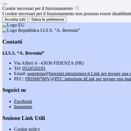
Cookie necessari per il funzionamento
I cookie necessari per il funzionamento non possono essere disabilitati.
Accetta tutti
Salva le preferenze
I.I.S.S. “A. Berenini”
Contatti
I.I.S.S. “A. Berenini”
Via Alfieri 4 - 43036 FIDENZA (PR)
Tel:
0524526101
Email:
segreteria@berenini.istruzioneer.it
Link per inviare una 
PEC:
PRIS00700V@PEC.istruzione.it
Link per inviare una mai
Seguici su
Facebook
Instagram
Sezione Link Utili
Cookie policy