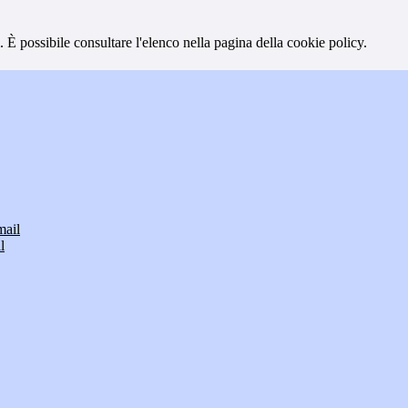
 È possibile consultare l'elenco nella pagina della cookie policy.
mail
l