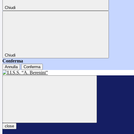
Chiudi
Chiudi
Conferma
Annulla
Conferma
close