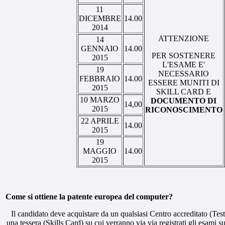
11
DICEMBRE
14.00
2014
ATTENZIONE
14
GENNAIO
14.00
PER SOSTENERE
2015
L'ESAME E'
19
NECESSARIO
FEBBRAIO
14.00
ESSERE MUNITI DI
2015
SKILL CARD
E
10 MARZO
DOCUMENTO DI
14,00
2015
RICONOSCIMENTO
22 APRILE
14.00
2015
19
MAGGIO
14.00
2015
Come si ottiene la patente europea del computer?
Il candidato deve acquistare da un qualsiasi Centro accreditato (Test
una tessera (Skills Card) su cui verranno via via registrati gli esami s