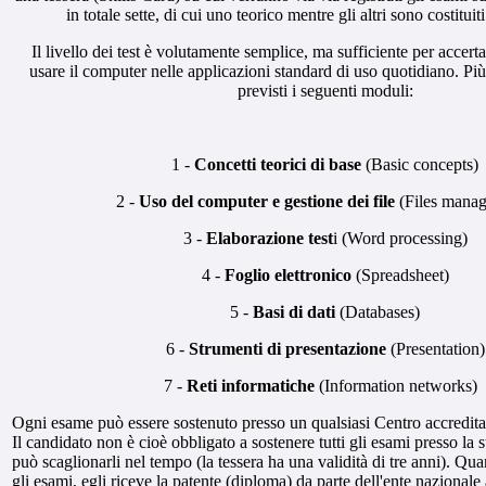
in totale sette, di cui uno teorico mentre gli altri sono costituiti
Il livello dei test è volutamente semplice, ma sufficiente per accerta
usare il computer nelle applicazioni standard di uso quotidiano. Pi
previsti i seguenti moduli:
1 -
Concetti teorici di base
(Basic concepts)
2 -
Uso del computer e gestione dei file
(Files mana
3 -
Elaborazione test
i (Word processing)
4 -
Foglio elettronico
(Spreadsheet)
5 -
Basi di dati
(Databases)
6 -
Strumenti di presentazione
(Presentation)
7 -
Reti informatiche
(Information networks)
Ogni esame può essere sostenuto presso un qualsiasi Centro accreditato 
Il candidato non è cioè obbligato a sostenere tutti gli esami presso la s
può scaglionarli nel tempo (la tessera ha una validità di tre anni). Qua
gli esami, egli riceve la patente (diploma) da parte dell'ente nazionale