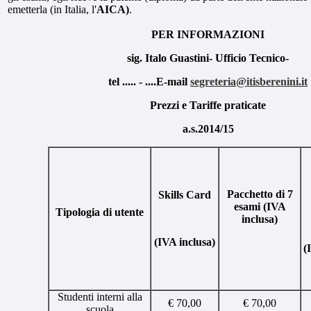
emetterla (in Italia, l'
AICA)
.
PER INFORMAZIONI
sig. Italo Guastini- Ufficio Tecnico-
tel ..... - ....E-mail
segreteria@itisberenini.it
Prezzi e Tariffe praticate
a.s.2014/15
Pacchetto di 7
Skills Card
esami (IVA
Tipologia di utente
inclusa)
(IVA inclusa)
(
Studenti interni alla
€ 70,00
€ 70,00
scuola