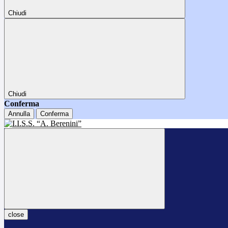
Chiudi
Chiudi
Conferma
Annulla
Conferma
close