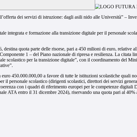
ferta dei servizi di istruzione: dagli asili nido alle Università” – Inve
le integrata e formazione alla transizione digitale per il personale scol
6, destina quota parte delle risorse, pari a 450 milioni di euro, relative a
– Componente 1 – del Piano nazionale di ripresa e resilienza. La citata li
e scolastico per la transizione digitale”, con il coordinamento del Mini
ative”.
a euro 450.000.000,00 a favore di tutte le istituzioni scolastiche quali n
per il personale scolastico (dirigenti scolastici, direttori dei servizi ge
 in coerenza con i quadri di riferimento europei per le competenze digi
onale ATA entro il 31 dicembre 2024), riservando una quota pari al 40% 