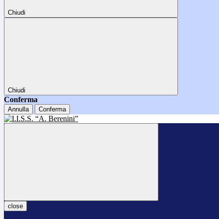
Chiudi
Chiudi
Conferma
Annulla
Conferma
close