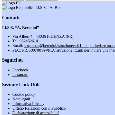
I.I.S.S. “A. Berenini”
Contatti
I.I.S.S. “A. Berenini”
Via Alfieri 4 - 43036 FIDENZA (PR)
Tel:
0524526101
Email:
segreteria@berenini.istruzioneer.it
Link per inviare una 
PEC:
PRIS00700V@PEC.istruzione.it
Link per inviare una mai
Seguici su
Facebook
Instagram
Sezione Link Utili
Cookie policy
Note legali
Informativa Privacy
Ufficio Relazioni con il Pubblico
Dichiarazione di accessibilità