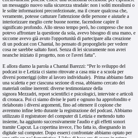
un messaggio nuovo sulla sicurezza stradale: non i soliti moralismi o
le solite informazioni preconfezionate, ma il creare qualcosa che,
veramente, potesse catturare l'attenzione delle persone e aiutarle a
interiorizzare meglio certe buone norme, facendone capire il
significato profondo. Allo stesso tempo però, ho compreso che non
potevo affrontare la questione da sola, avevo bisogno di una mano, e
siccome avevo già avuto l'opportunità di partecipare alla creazione
di un podcast con Chantal, ho pensato di proporglielo per vedere
cosa ne sarebbe saltato fuori. Senza di lei sicuramente non avrei
neanche iniziato il progetto, non ce l'avrei fatta”.
E allora diamo la parola a Chantal Barezzi: “Per lo sviluppo del
podcast io e Letizia ci siamo ritrovate a casa mia e a scuola per
diversi pomeriggi (oltre al lavoro individuale). Prima abbiamo fatto
una scaletta e per ciascuna sezione di essa, abbiamo cercato dei
materiali online inerenti: diverse testimonianze della
signora Mezzadri, report scientifici e psicologici, interviste e articoli
di cronaca. Poi ci siamo divise le parti e ognuno ha approfondito e
rielaborato i diversi argomenti, fino ad ottenere il copione che
avremmo infine letto durante la registrazione del podcast. Abbiamo
utilizzato il registratore del computer di Letizia e mettendo tutto
insieme, ha aggiunto successivamente l'audio e gli effetti sonori
tramite Capcut. La copertina invece, l’ho fatta io, disegnando in
digitale sul computer. Dopo esserci confrontate abbiamo optato per