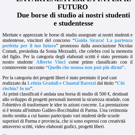
FUTURO
Due borse di studio ai nostri studenti
e studentesse
Meritate e apprezzate le borse di studio assegnate ai nostri studenti e
studentesse, vincitori del concorso “
Guida Sicura! La partenza
perfetta per il tuo futuro
” promosso dalla associazione Nicolas
Comati, presieduta da Sonia Mezzadri, che celebra così la memoria
del figlio. Per la categoria degli elaborati scritti è stato premiato il
nostro studente
Alberto Vinci
come primo classificato
con il
commovente racconto
“Quello che nonna non può più dirmi”.
Per la categoria dei progetti liberi è stato premiato il pod cast
realizzato da
Letizia Gradali e Chantal Barezzi
dal titolo “
Chi
rischia? Io no
”.
Ai primi classificati è andata una borsa di studio di 500 €, destinati
allo sviluppo di progetti personali inerenti la sicurezza stradale, con
l'obiettivo di trasformare le idee in azioni concrete. La premiazione
si è tenuta all'istituto Galileo-Bocchialini di Parma. Una cerimonia
molto sentita a cui hanno partecipato vari studenti delle scuole
superiori di Parma e provincia, che si sono espressi con creatività
attraverso scritti, video elaborati grafici, progetti liberi.