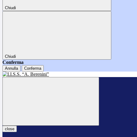
Chiudi
Chiudi
Conferma
Annulla
Conferma
close