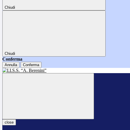
Chiudi
Chiudi
Conferma
Annulla
Conferma
close