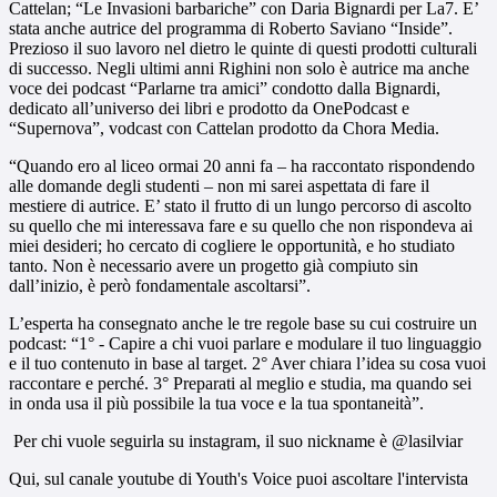
Cattelan; “Le Invasioni barbariche” con Daria Bignardi per La7. E’
stata anche autrice del programma di Roberto Saviano “Inside”.
Prezioso il suo lavoro nel dietro le quinte di questi prodotti culturali
di successo. Negli ultimi anni Righini non solo è autrice ma anche
voce dei podcast “Parlarne tra amici” condotto dalla Bignardi,
dedicato all’universo dei libri e prodotto da OnePodcast e
“Supernova”, vodcast con Cattelan prodotto da Chora Media.
“Quando ero al liceo ormai 20 anni fa – ha raccontato rispondendo
alle domande degli studenti – non mi sarei aspettata di fare il
mestiere di autrice. E’ stato il frutto di un lungo percorso di ascolto
su quello che mi interessava fare e su quello che non rispondeva ai
miei desideri; ho cercato di cogliere le opportunità, e ho studiato
tanto. Non è necessario avere un progetto già compiuto sin
dall’inizio, è però fondamentale ascoltarsi”.
L’esperta ha consegnato anche le tre regole base su cui costruire un
podcast: “1° - Capire a chi vuoi parlare e modulare il tuo linguaggio
e il tuo contenuto in base al target. 2° Aver chiara l’idea su cosa vuoi
raccontare e perché. 3° Preparati al meglio e studia, ma quando sei
in onda usa il più possibile la tua voce e la tua spontaneità”.
Per chi vuole seguirla su instagram, il suo nickname è @lasilviar
Qui, sul canale youtube di Youth's Voice puoi ascoltare l'intervista