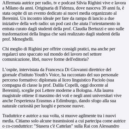
Affermata autrice per radio, tv e podcast Silvia Righini vive e lavora
a Milano da anni. Originaria di Fidenza, dove nasceva 39 anni fa, è
stata ospite di un evento dedicato ai nuovi media organizzato al
Berenini. Un incontro ideale per fare da rampa di lancio a due
iniziative della web radio: un pod cast che aiuta l’orientamento in
entrata curato dagli studenti della prof. Claudia Bertuzzi e uno sulle
trasformazioni della lingua che sarà realizzato dagli studenti della
prof. Meneghelli.
Chi meglio di Righini per offrire consigli pratici, ma anche per
regalarci uno spaccato sul mondo del lavoro nel settore
comunicazione, libri, nuove forme dell'editoria?
L’ospite, intervistata da Francesca Di Giovanni direttrice del
giornale d'istituto Youth's Voice, ha raccontato del suo personale
percorso formativo: diplomata al liceo linguistico Paciolo (sua
compagna di classe la prof. Dalila Copelli, oggi docente al
Berenini), sceglie poi Lettere moderne a Bologna. Alla laurea
magistrale ottiene il massimo dei voti e negli anni universitari vive
anche l'esperienza Erasmus a Edimburgo, dando sfogo alla sua
naturale curiosità per luoghi e persone nuove.
Traduttrice e autrice a sua volta, si muove agilmente tra i nuovi
media. Citiamo solo alcune trasmissioni a cui partecipa come autrice
o co-conduttrice: "Stasera c'è Cattelan" sulla Rai con Alessandro