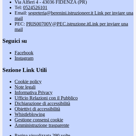
Via Alfieri 4 - 43036 FIDENZA (PR)
Tel:
0524526101
Email:
segreteria@berenini.istruzioneer.it
Link per inviare una
mail
PEC:
PRIS00700V@PEC.istruzione.it
Link per inviare una
mail
Seguici su
Facebook
Instagram
Sezione Link Utili
Cookie policy
Note legali
Informativa Privacy
Ufficio Relazioni con il Pubblico
Dichiarazione di accessibilità
Obiettivi di accessibilità
Whistleblowing
Gestione consensi cookie
Amministrazione trasparente
Pagina visualizzata
290
volte