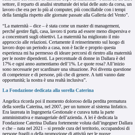
settore, il reparto di analisi strutturale dei telai delle auto da corsa, un
lavoro che era per lo più al computer, più conciliabile con i tempi
della famiglia rispetto alle giornate passate alla Galleria del Vento”.
“La maternità – dice – è stata come un master di management,
perché gestire figli, casa, lavoro ti porta ad essere meno dispersiva e
a concentrarti sugli obiettivi. La maternità ha migliorato il mio
approccio alle relazioni. Certamente il reinserimento sul luogo di
lavoro dopo un periodo a casa, non è facile e proprio questa
esperienza mi ha permesso di ideare percorsi di rientro alla maternità
per le nostre dipendenti. La percentuale di donne in Dallara è del
17% e ogni anno aumentiamo dell’1%. Le quote rosa? All’inizio
sono necessarie per scardinare una situazione. Poi diventa questione
di competenze e di persone, più che di genere. A tutti vanno date
opportunità; la nostra è una realtà inclusiva”.
La Fondazione dedicata alla sorella Caterina
Angelica ricorda poi il momento doloroso della perdita prematura
della sorella Caterina, nel 2007, per un tumore al sistema linfatico.
Era laureata in Ingegneria Gestionale e curava tutta la parte
amministrativa e manageriale dell’azienda. A lei è dedicata la
Fondazione Caterina Dallara fortemente voluta dall’ingegner Dallara
e che – nata nel 2021 – si prende cura del territorio, occupandosi di
persone fragili o della promozione di attività per le nuove