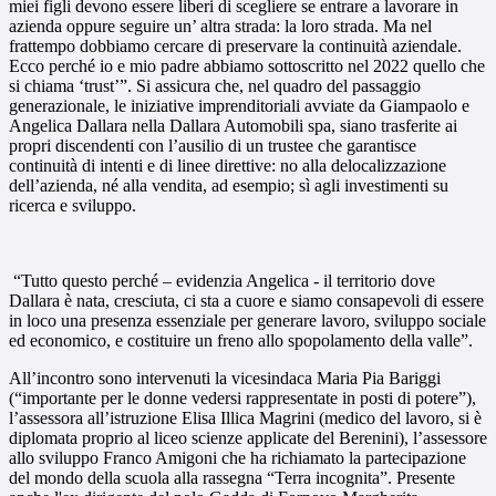
miei figli devono essere liberi di scegliere se entrare a lavorare in
azienda oppure seguire un’ altra strada: la loro strada. Ma nel
frattempo dobbiamo cercare di preservare la continuità aziendale.
Ecco perché io e mio padre abbiamo sottoscritto
nel 2022 quello che
si chiama ‘trust’”. Si assicura che, nel quadro del passaggio
generazionale, le iniziative imprenditoriali avviate da Giampaolo e
Angelica Dallara nella Dallara Automobili spa, siano trasferite ai
propri discendenti con l’ausilio di un trustee che garantisce
continuità di intenti e di linee direttive: no alla delocalizzazione
dell’azienda, né alla vendita, ad esempio; sì agli investimenti su
ricerca e sviluppo.
“Tutto questo perché – evidenzia Angelica - il territorio dove
Dallara è nata, cresciuta, ci sta a cuore e siamo consapevoli di essere
in loco una presenza essenziale
per generare lavoro, sviluppo sociale
ed economico, e costituire un freno allo spopolamento della valle
”.
All’incontro sono intervenuti la vicesindaca Maria Pia Bariggi
(“importante per le donne vedersi rappresentate in posti di potere”),
l’assessora all’istruzione Elisa Illica Magrini (medico del lavoro, si è
diplomata proprio al liceo scienze applicate del Berenini), l’assessore
allo sviluppo Franco Amigoni che ha richiamato la partecipazione
del mondo della scuola alla rassegna “Terra incognita”. Presente