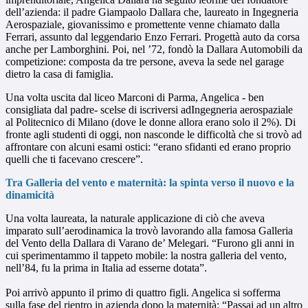
dell’azienda: il padre Giampaolo Dallara che, laureato in Ingegneria
Aerospaziale, giovanissimo e promettente venne chiamato dalla
Ferrari, assunto dal leggendario Enzo Ferrari. Progettà auto da corsa
anche per Lamborghini. Poi, nel ’72, fondò la Dallara Automobili da
competizione: composta da tre persone, aveva la sede nel garage
dietro la casa di famiglia.
Una volta uscita dal liceo Marconi di Parma, Angelica - ben
consigliata dal padre- scelse di iscriversi adIngegneria aerospaziale
al Politecnico di Milano (dove le donne allora erano solo il 2%). Di
fronte agli studenti di oggi, non nasconde le difficoltà che si trovò ad
affrontare con alcuni esami ostici: “erano sfidanti ed erano proprio
quelli che ti facevano crescere”.
Tra Galleria del vento e maternità: la spinta verso il nuovo e la
dinamicità
Una volta laureata, la naturale applicazione di ciò che aveva
imparato sull’aerodinamica la trovò lavorando alla famosa Galleria
del Vento della Dallara di Varano de’ Melegari. “Furono gli anni in
cui sperimentammo il tappeto mobile: la nostra galleria del vento,
nell’84, fu la prima in Italia ad esserne dotata”.
Poi arrivò appunto il primo di quattro figli. Angelica si sofferma
sulla fase del rientro in azienda dopo la maternità: “Passai ad un altro