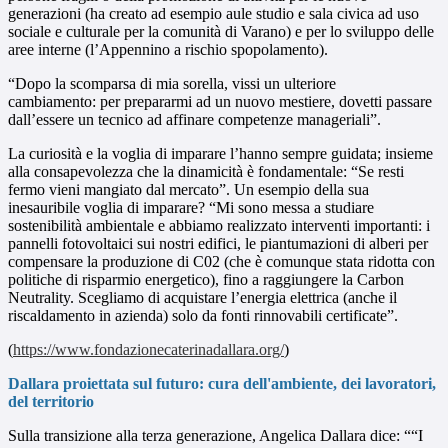
generazioni (ha creato ad esempio aule studio e sala
civica ad uso
sociale e culturale per la comunità di Varano
)
e per lo sviluppo delle
aree interne (l’Appennino a rischio spopolamento).
“Dopo la scomparsa di mia sorella, vissi un ulteriore
cambiamento:
per prepararmi ad un nuovo mestiere, dovetti passare
dall’essere un tecnico ad affinare competenze manageriali”.
La curiosità e la voglia di imparare l’hanno sempre guidata; insieme
alla consapevolezza che la dinamicità è fondamentale: “Se resti
fermo vieni mangiato dal mercato”. Un esempio della sua
inesauribile voglia di imparare? “Mi sono messa a studiare
sostenibilità ambientale e abbiamo realizzato interventi importanti: i
pannelli fotovoltaici sui nostri edifici, le piantumazioni di alberi per
compensare la produzione di C02 (che è comunque stata ridotta con
politiche di risparmio energetico), fino a raggiungere la Carbon
Neutrality. Scegliamo di acquistare l’energia elettrica (anche il
riscaldamento in azienda) solo da fonti rinnovabili certificate”.
(
https://www.fondazionecaterinadallara.org/
)
Dallara proiettata sul futuro: cura dell'ambiente, dei lavoratori,
del territorio
Sulla transizione alla terza generazione, Angelica Dallara dice: “
“I