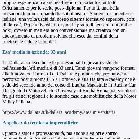
propria esperienza ma anche offrendo importanti spunti di
Orientamento per le scelte post- diploma. Per tutti, una bella
iniezione di fiducia quando ha sottolineato: “Studenti e studentesse
italiane, una volta usciti dal nostro sistema formativo superiore, post
diploma (ITS) e universitario, sono in grado di pensare ‘out of the
box’, ovvero in maniera non convenzionale ma creativa con un
atteggiamento di problem solving che esce dai confini della
ripetizione e delle formule”.
Eta' media in azienda: 33 anni
La Dallara conosce bene le professionalità giovani visto che
nell’azienda l’età media è di 33 anni. Tanti giovani vengono formati
alla Innovation Farm - di cui Dallara è partner- che promuove un
percorso post diploma ITS a Fornovo, e alla Dallara Academy che è
sede del
secondo anno del corso di Laurea Magistrale in Racing Car
Design della Motorvehicle University of Emilia Romagna, sodalizio
fra gli atenei regionali e le storiche case automobilistiche della Motor
Valley italiana.
https://www.dallara.it/it/dallara_academy/areauniversitaria
Angelica: da tecnico a imprenditrice
Quanto a studi e professionalità, ma anche a valori e spirito
imprenditoriale, Angelica Dallara ha seguito leorme del fondatore