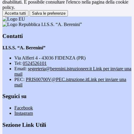
disabilitati. È possibile consultare l'elenco nella pagina della cookie
policy.
Accetta tutti
Salva le preferenze
I.I.S.S. “A. Berenini”
Contatti
I.I.S.S. “A. Berenini”
Via Alfieri 4 - 43036 FIDENZA (PR)
Tel:
0524526101
Email:
segreteria@berenini.istruzioneer.it
Link per inviare una
mail
PEC:
PRIS00700V@PEC.istruzione.it
Link per inviare una
mail
Seguici su
Facebook
Instagram
Sezione Link Utili