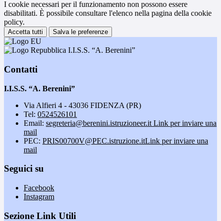
I cookie necessari per il funzionamento non possono essere
disabilitati. È possibile consultare l'elenco nella pagina della cookie
policy.
Accetta tutti
Salva le preferenze
I.I.S.S. “A. Berenini”
Contatti
I.I.S.S. “A. Berenini”
Via Alfieri 4 - 43036 FIDENZA (PR)
Tel:
0524526101
Email:
segreteria@berenini.istruzioneer.it
Link per inviare una
mail
PEC:
PRIS00700V@PEC.istruzione.it
Link per inviare una
mail
Seguici su
Facebook
Instagram
Sezione Link Utili