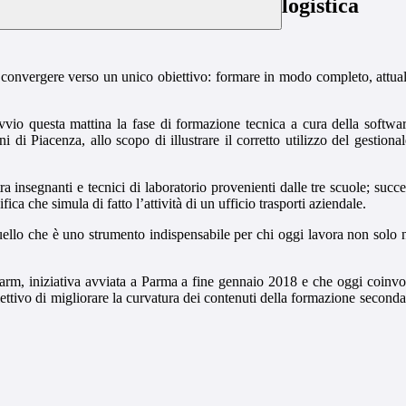
logistica
convergere verso un unico obiettivo: formare in modo completo, attuale e
vvio questa mattina la fase di formazione tecnica a cura della softwar
i Piacenza, allo scopo di illustrare il corretto utilizzo del gestionale
a insegnanti e tecnici di laboratorio provenienti dalle tre scuole; succ
ica che simula di fatto l’attività di un ufficio trasporti aziendale.
uello che è uno strumento indispensabile per chi oggi lavora non solo ne
Farm, iniziativa avviata a Parma a fine gennaio 2018 e che oggi coinvol
tivo di migliorare la curvatura dei contenuti della formazione secondaria