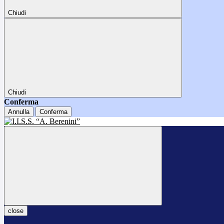
Chiudi
Chiudi
Conferma
Annulla
Conferma
close