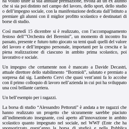
ha voluto unire la sua annuale premiazione, rivolta ad un ex alunno
che si sia poi distinto nel campo del lavoro, dello sport, dello studio
o dell’impegno sociale, con la manifestazione dedicata dall’Istituto a
premiare gli alunni con il miglior profitto scolastico e destinatari di
borse di studio.
Così martedì 15 dicembre si è realizzato, con l’accompagnamento
festoso dell’”Orchestra del Berenini”, un momento di incontro fra
passato, presente e futuro tutto giocato su temi quali quelli del valore
del lavoro e dell’impegno personale, importanti per la crescita e la
piena realizzazione di ciascuno in ambito prima scolastico, poi
lavorativo e sociale.
Un impegno che certamente non è mancato a Davide Decastri,
attuale direttore dello stabilimento “Bormioli”, salutato e premiato a
sorpresa dal sig. Lamberto Cervi che quasi vent’anni fa lo accolse
con il primo colloquio di lavoro nell’azienda in cui poi ha sviluppato
una così brillante carriera.
Un bell’esempio per i ragazzi.
La borsa di studio “Alessandro Pettoruti” è andata a tre ragazzi che
hanno realizzato un progetto che sicuramente sarebbe piaciuto
all’indimenticato insegnante, così aperto all’innovazione in ambito
scolastico quanto impegnato nel sociale, nel WWF (Ente che ha
sponsorizzato quest’anno la borsa di studio) e nella Pubblica