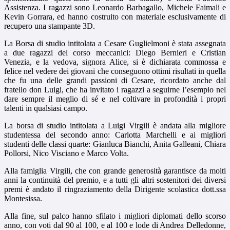
Assistenza. I ragazzi sono Leonardo Barbagallo, Michele Faimali e
Kevin Gorrara, ed hanno costruito con materiale esclusivamente di
recupero una stampante 3D.
La Borsa di studio intitolata a Cesare Guglielmoni è stata assegnata
a due ragazzi del corso meccanici: Diego Bernieri e Cristian
Venezia, e la vedova, signora Alice, si è dichiarata commossa e
felice nel vedere dei giovani che conseguono ottimi risultati in quella
che fu una delle grandi passioni di Cesare, ricordato anche dal
fratello don Luigi, che ha invitato i ragazzi a seguirne l’esempio nel
dare sempre il meglio di sé e nel coltivare in profondità i propri
talenti in qualsiasi campo.
La borsa di studio intitolata a Luigi Virgili è andata alla migliore
studentessa del secondo anno: Carlotta Marchelli e ai migliori
studenti delle classi quarte: Gianluca Bianchi, Anita Galleani, Chiara
Pollorsi, Nico Visciano e Marco Volta.
Alla famiglia Virgili, che con grande generosità garantisce da molti
anni la continuità del premio, e a tutti gli altri sostenitori dei diversi
premi è andato il ringraziamento della Dirigente scolastica dott.ssa
Montesissa.
Alla fine, sul palco hanno sfilato i migliori diplomati dello scorso
anno, con voti dal 90 al 100, e al 100 e lode di Andrea Delledonne,